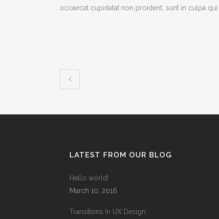
occaecat cupidatat non proident, sunt in culpa qui 
LATEST FROM OUR BLOG
Hello world!
March 10, 2016
Transitions In UX Design